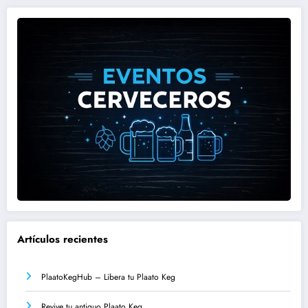
Artículos recientes
PlaatoKegHub – Libera tu Plaato Keg
Revive tu antiguo Plaato Keg