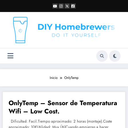
Saltar
al
contenido
Inicio
OnlyTemp
OnlyTemp – Sensor de Temperatura
Wifi – Low Cost.
Dificultad: Facil.Tiempo aproximado: 2 horas (montaje).Coste
aproximado: 10€Utilidad: Muy ÚtilCuando empiezas a hacer