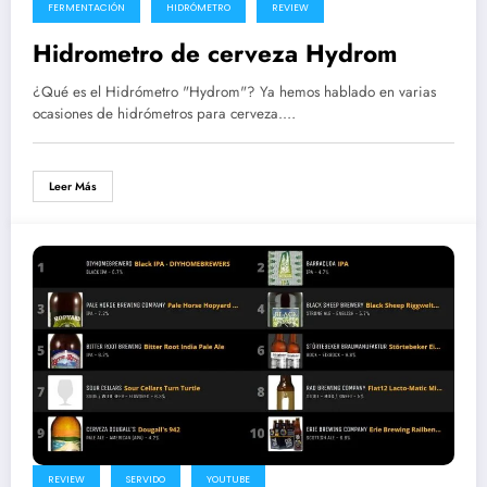
FERMENTACIÓN
HIDRÓMETRO
REVIEW
Hidrometro de cerveza Hydrom
¿Qué es el Hidrómetro "Hydrom"? Ya hemos hablado en varias
ocasiones de hidrómetros para cerveza.…
Leer Más
REVIEW
SERVIDO
YOUTUBE