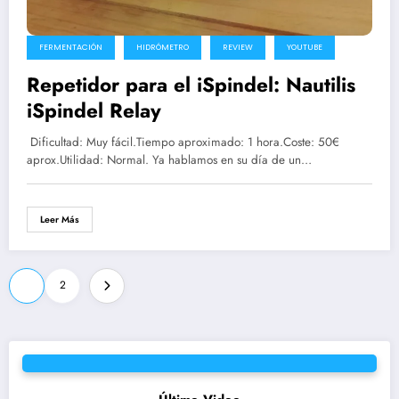
FERMENTACIÓN
HIDRÓMETRO
REVIEW
YOUTUBE
Repetidor para el iSpindel: Nautilis
iSpindel Relay
Dificultad: Muy fácil.Tiempo aproximado: 1 hora.Coste: 50€
aprox.Utilidad: Normal. Ya hablamos en su día de un…
Leer Más
Paginación
1
2
de
entradas