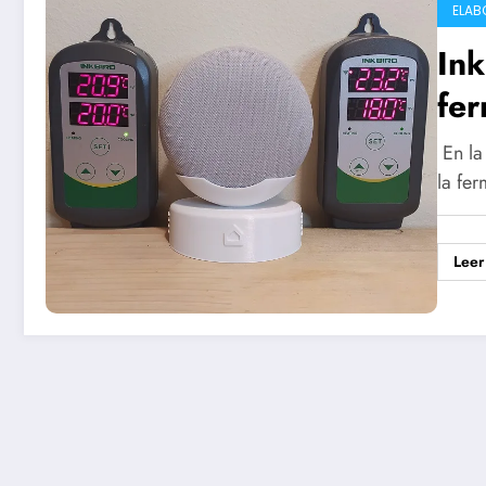
ELAB
Ink
fer
En la
la fe
Leer