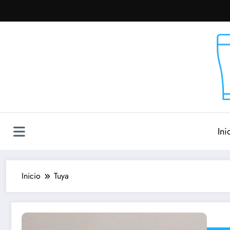
Saltar
al
contenido
Ini
Inicio
Tuya