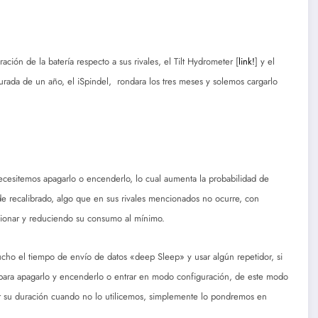
ción de la batería respecto a sus rivales, el Tilt Hydrometer [
link!
] y el
urada de un año, el iSpindel, rondara los tres meses y solemos cargarlo
ecesitemos apagarlo o encenderlo, lo cual aumenta la probabilidad de
de recalibrado, algo que en sus rivales mencionados no ocurre, con
cionar y reduciendo su consumo al mínimo.
cho el tiempo de envío de datos «deep Sleep» y usar algún repetidor, si
 para apagarlo y encenderlo o entrar en modo configuración, de este modo
rgar su duración cuando no lo utilicemos, simplemente lo pondremos en