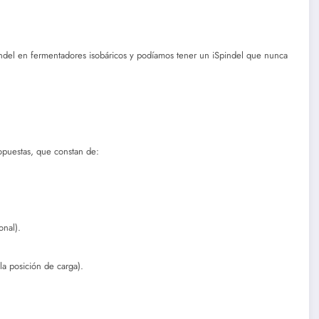
indel en fermentadores isobáricos y podíamos tener un iSpindel que nunca
ropuestas, que constan de:
onal).
la posición de carga).