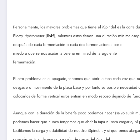
Personalmente, los mayores problemas que tiene el iSpindel es la corta dura
Floaty Hydrometer [
link!
], mientras estos tienen una duración mínima aseg
después de cada fermentación o cada dos fermentaciones por el
miedo a que se nos acabe la bateria en mitad de la siguiente
fermentación.
El otro problema es el apagado, tenemos que abrir la tapa cada vez que n
desgaste o movimiento de la placa base y por tanto su posible necesidad 
colocarlos de forma vertical estos entran en modo reposo dejando de fun
Aunque con la duración de la batería poco podemos hacer (salvo subir mu
podemos hacer que nunca tengamos que abrir la tapa ni para cargarlo, ni
facilitamos la carga y estabilidad de nuestro iSpindel, y si queremos ala
posición vertical, la nueva posición de carga del iSpindel.