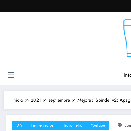
Saltar
al
contenido
Ini
Inicio
2021
septiembre
Mejoras iSpindel v2: Apag
DIY
Fermentación
Hidrómetro
YouTube
ISpi