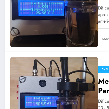
Dific
aprox
anter
Leer
ANAL
Me
Par
Dificu
20 - 5