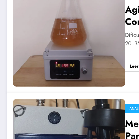
Ag
Con
Dific
20 -3
Leer
ANAL
Me
Par