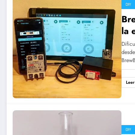
DIY
Br
la 
Dific
desde
BrewB
Leer
DIY