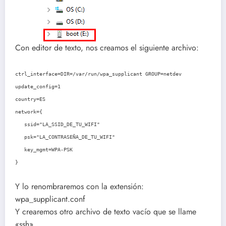
Con editor de texto, nos creamos el siguiente archivo:
ctrl_interface=DIR=/var/run/wpa_supplicant GROUP=netdev
update_config=1
country=ES
network={
ssid="LA_SSID_DE_TU_WIFI"
psk="LA_CONTRASEÑA_DE_TU_WIFI"
key_mgmt=WPA-PSK
}
Y lo renombraremos con la extensión:
wpa_supplicant.conf
Y crearemos otro archivo de texto vacío que se llame
«ssh»