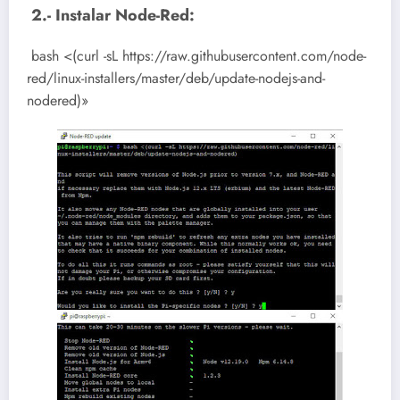
2.- Instalar Node-Red:
bash <(curl -sL https://raw.githubusercontent.com/node-
red/linux-installers/master/deb/update-nodejs-and-
nodered)»